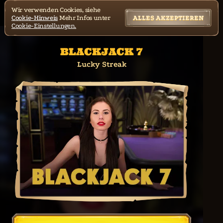
Wir verwenden Cookies, siehe
Cookie-Hinweis
Mehr Infos unter
ALLES AKZEPTIEREN
Cookie-Einstellungen.
BLACKJACK 7
Lucky Streak