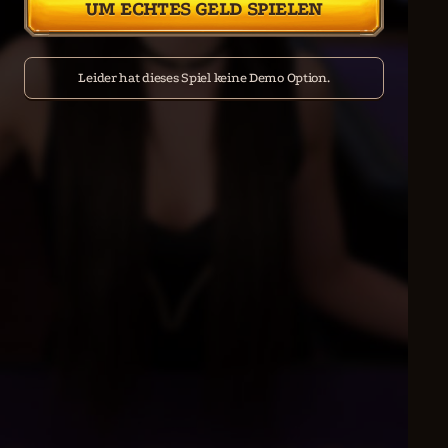
UM ECHTES GELD SPIELEN
Leider hat dieses Spiel keine Demo Option.