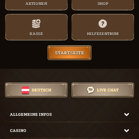
AKTIONEN
SHOP
KASSE
HILFEZENTRUM
STARTSEITE
DEUTSCH
LIVE CHAT
ALLGEMEINE INFOS
CASINO