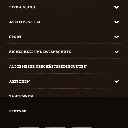
LIVE-CASINO
JACKPOT-SPIELE
SPORT
SICHERHEIT UND DATENSCHUTZ
ALLGEMEINE GESCHÄFTSBEDINGUNGEN
AKTIONEN
ZAHLUNGEN
PARTNER