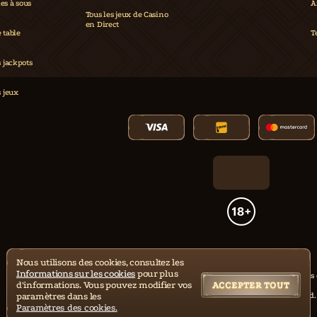
es à sous
A
Tous les jeux de Casino
en Direct
 table
T
s jackpots
s jeux
Nous utilisons des cookies, consultez les
Informations sur les cookies
pour plus
Gambling can be addictive. Play responsibly. Lizaro.com only accepts 
d'informations. Vous pouvez modifier vos
ACCEPTER TOUT
paramètres dans les
2026 © Lizaro.com All rights reserved.
Paramètres des cookies.