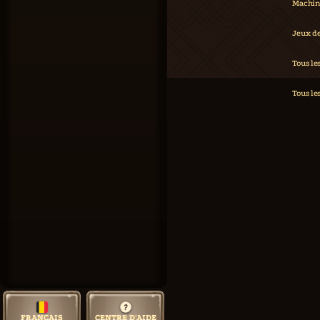
Machin
Jeux de
Tous le
Tous le
FRANÇAIS
CENTRE D'AIDE