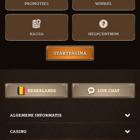
PROMOTIES
WINKEL
KASSA
HELPCENTRUM
STARTPAGINA
NEDERLANDS
LIVE CHAT
ALGEMENE INFORMATIE
CASINO