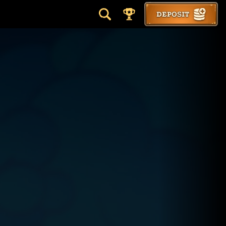
DEPOSIT