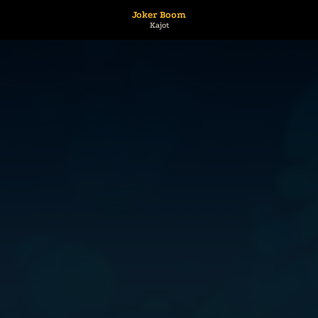
Joker Boom
Kajot