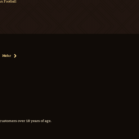
n Football
Mehr
customers over 18 years of age.