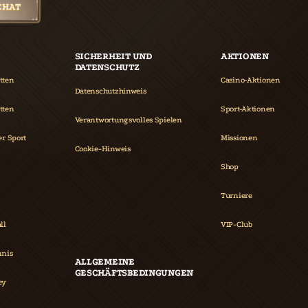
CHAT
SICHERHEIT UND
AKTIONEN
DATENSCHUTZ
tten
Casino-Aktionen
Datenschutzhinweis
tten
Sport-Aktionen
Verantwortungsvolles Spielen
er Sport
Missionen
Cookie-Hinweis
Shop
Turniere
ll
VIP-Club
nnis
ALLGEMEINE
GESCHÄFTSBEDINGUNGEN
ey