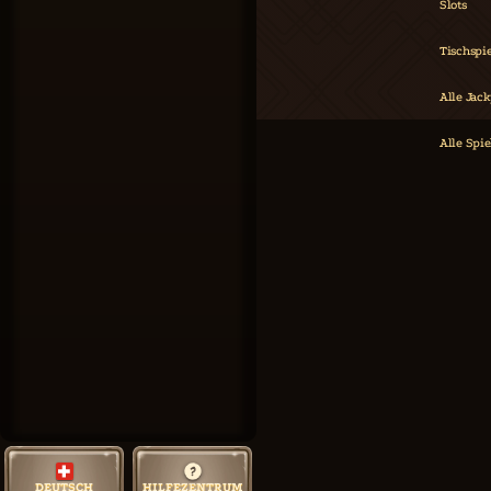
Slots
Tischspi
Alle Jack
Alle Spie
DEUTSCH
HILFEZENTRUM