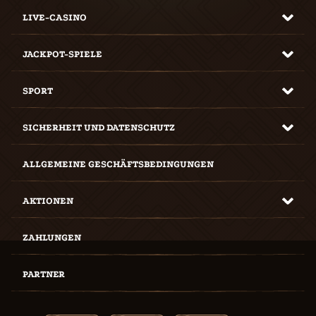
LIVE-CASINO
JACKPOT-SPIELE
SPORT
SICHERHEIT UND DATENSCHUTZ
ALLGEMEINE GESCHÄFTSBEDINGUNGEN
AKTIONEN
ZAHLUNGEN
PARTNER