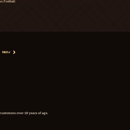
n Football
Mehr
customers over 18 years of age.