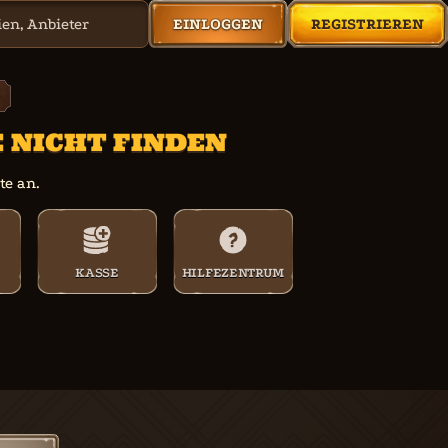
ien, Anbieter
EINLOGGEN
REGISTRIEREN
E NICHT FINDEN
te an.
KASSE
HILFEZENTRUM