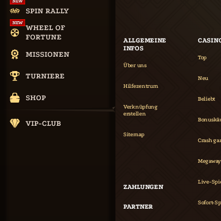
NEW
SPIN RALLY
NEW
WHEEL OF
FORTUNE
ALLGEMEINE
CASIN
INFOS
MISSIONEN
Top
Über uns
TURNIERE
Neu
Hilfezentrum
SHOP
Beliebt
Verknüpfung
erstellen
Bonuskä
VIP-CLUB
Sitemap
Crash g
Megaway
Live-Spi
ZAHLUNGEN
Sofort-Sp
PARTNER