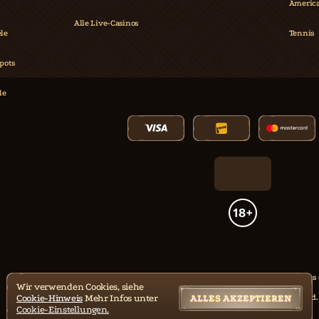
America
Alle Live-Casinos
ele
Tennis
pots
le
Gambling can be addictive. Play responsibly. Lizaro.com only accepts 
Wir verwenden Cookies, siehe
Cookie-Hinweis
Mehr Infos unter
2026 © Lizaro.com All rights reserved.
ALLES AKZEPTIEREN
Cookie-Einstellungen.