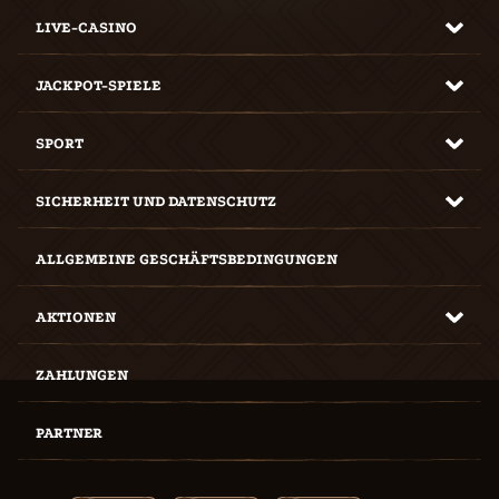
LIVE-CASINO
JACKPOT-SPIELE
SPORT
SICHERHEIT UND DATENSCHUTZ
ALLGEMEINE GESCHÄFTSBEDINGUNGEN
AKTIONEN
ZAHLUNGEN
PARTNER