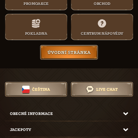
PROMOAKCE
OBCHOD
POKLADNA
CENTRUM NÁPOVĚDY
ÚVODNÍ STRÁNKA
ČEŠTINA
LIVE CHAT
OBECNÉ INFORMACE
JACKPOTY