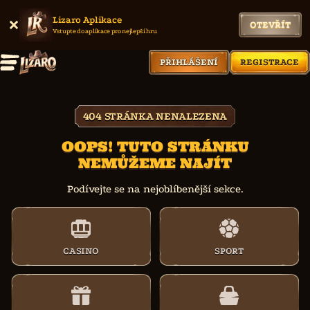
Lizaro Aplikace
OTEVŘÍT
Vstupte do aplikace pro nejlepší hru
PŘIHLÁŠENÍ
REGISTRACE
404 STRÁNKA NENALEZENA
OOPS! TUTO STRÁNKU
NEMŮŽEME NAJÍT
Podívejte se na nejoblíbenější sekce.
CASINO
SPORT