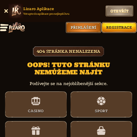
Lizaro Aplikace
OTEVŘÍT
Vstupte do aplikace pro nejlepší hru
PŘIHLÁŠENÍ
REGISTRACE
404 STRÁNKA NENALEZENA
OOPS! TUTO STRÁNKU
NEMŮŽEME NAJÍT
Podívejte se na nejoblíbenější sekce.
CASINO
SPORT