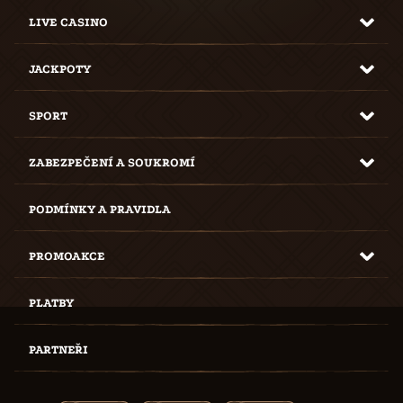
LIVE CASINO
JACKPOTY
SPORT
ZABEZPEČENÍ A SOUKROMÍ
PODMÍNKY A PRAVIDLA
PROMOAKCE
PLATBY
PARTNEŘI