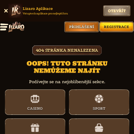
Lizaro Aplikace
OTEVŘÍT
Vstupte do aplikace pro nejlepší hru
PŘIHLÁŠENÍ
REGISTRACE
404 STRÁNKA NENALEZENA
OOPS! TUTO STRÁNKU
NEMŮŽEME NAJÍT
Podívejte se na nejoblíbenější sekce.
CASINO
SPORT