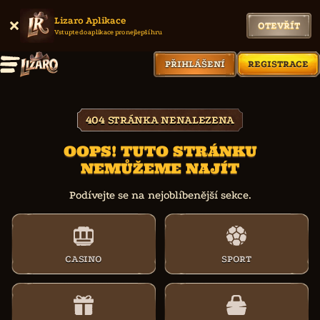
Lizaro Aplikace
OTEVŘÍT
Vstupte do aplikace pro nejlepší hru
PŘIHLÁŠENÍ
REGISTRACE
404 STRÁNKA NENALEZENA
OOPS! TUTO STRÁNKU
NEMŮŽEME NAJÍT
Podívejte se na nejoblíbenější sekce.
CASINO
SPORT