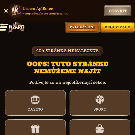
Lizaro Aplikace
OTEVŘÍT
Vstupte do aplikace pro nejlepší hru
PŘIHLÁŠENÍ
REGISTRACE
404 STRÁNKA NENALEZENA
OOPS! TUTO STRÁNKU
NEMŮŽEME NAJÍT
Podívejte se na nejoblíbenější sekce.
CASINO
SPORT