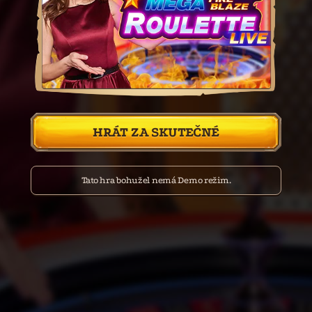
HRÁT ZA SKUTEČNÉ
Tato hra bohužel nemá Demo režim.