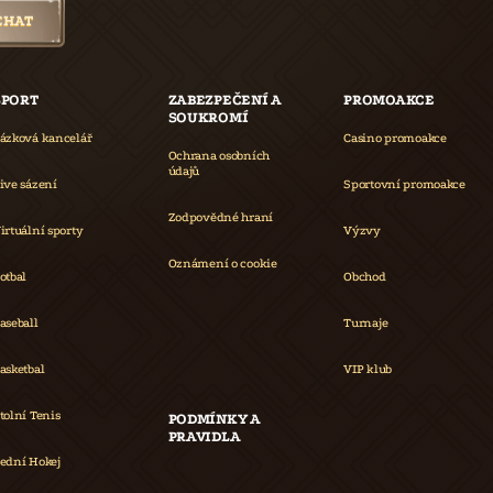
CHAT
SPORT
ZABEZPEČENÍ A
PROMOAKCE
SOUKROMÍ
ázková kancelář
Casino promoakce
Ochrana osobních
údajů
ive sázení
Sportovní promoakce
Zodpovědné hraní
irtuální sporty
Výzvy
Oznámení o cookie
otbal
Obchod
aseball
Turnaje
asketbal
VIP klub
tolní Tenis
PODMÍNKY A
PRAVIDLA
ední Hokej