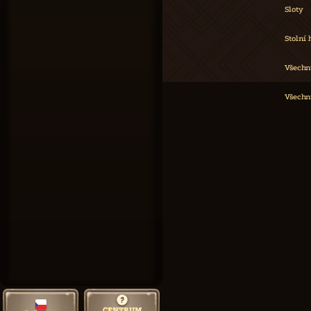
Sloty
Stolní 
Všechn
Všechn
CENTRUM