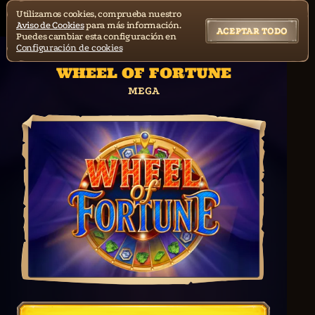
Utilizamos cookies, comprueba nuestro
Aviso de Cookies
para más información.
ACEPTAR TODO
Puedes cambiar esta configuración en
Configuración de cookies
WHEEL OF FORTUNE
MEGA