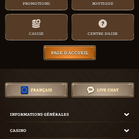
PROMOTIONS
BOUTIQUE
CAISSE
CENTRE D'AIDE
PAGE D'ACCUEIL
FRANÇAIS
LIVE CHAT
INFORMATIONS GÉNÉRALES
CASINO