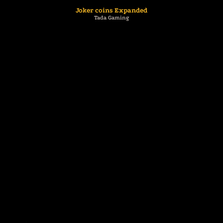
Joker coins Expanded
Tada Gaming