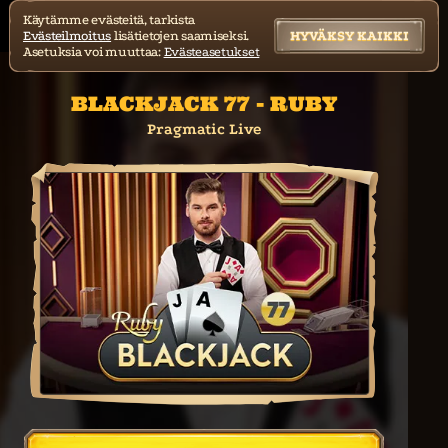
Käytämme evästeitä, tarkista
Evästeilmoitus
lisätietojen saamiseksi.
HYVÄKSY KAIKKI
Asetuksia voi muuttaa:
Evästeasetukset
BLACKJACK 77 - RUBY
Pragmatic Live