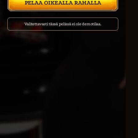
PELAA OIKEALLA RAHALLA
Valitettavasti tässä pelissä ei ole demotilaa.