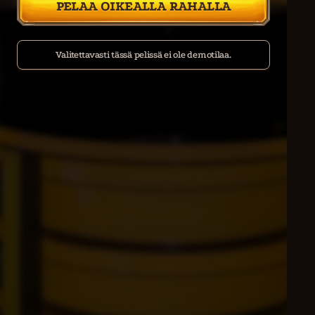
PELAA OIKEALLA RAHALLA
Valitettavasti tässä pelissä ei ole demotilaa.