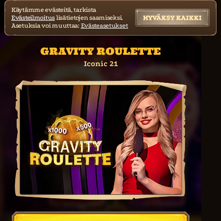
Käytämme evästeitä, tarkista
Evästeilmoitus
lisätietojen saamiseksi.
HYVÄKSY KAIKKI
Asetuksia voi muuttaa:
Evästeasetukset
GRAVITY ROULETTE
Iconic 21