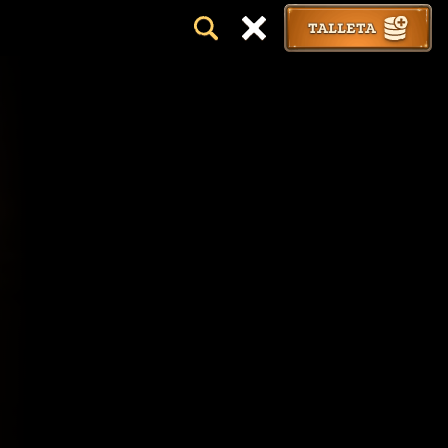
TALLETA