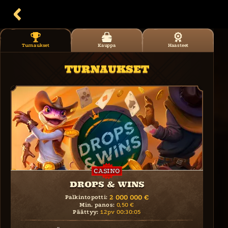
Turnaukset
Kauppa
Haasteet
TURNAUKSET
CASINO
DROPS & WINS
2 000 000 €
Palkintopotti:
Min. panos:
0,50 €
Päättyy:
12pv 00:30:05