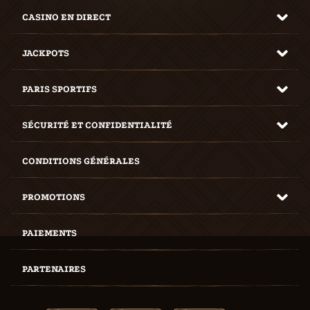
CASINO EN DIRECT
JACKPOTS
PARIS SPORTIFS
SÉCURITÉ ET CONFIDENTIALITÉ
CONDITIONS GÉNÉRALES
PROMOTIONS
PAIEMENTS
PARTENAIRES