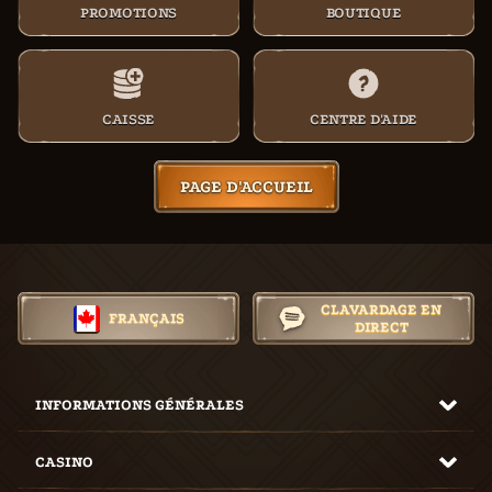
PROMOTIONS
BOUTIQUE
CAISSE
CENTRE D'AIDE
PAGE D'ACCUEIL
CLAVARDAGE EN
FRANÇAIS
DIRECT
INFORMATIONS GÉNÉRALES
CASINO