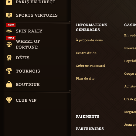
PARIS EN DIRECT
SPORTS VIRTUELS
INFORMATIONS
CASI
NEW
GÉNÉRALES
SPIN RALLY
En ved
NEW
À propos de nous
WHEEL OF
FORTUNE
Nouvea
Centre d'aide
DÉFIS
Populai
Créer un raccourci
TOURNOIS
Coupe 
Plan du site
BOUTIQUE
Achats
Crash 
CLUB VIP
Megaw
PAIEMENTS
Jeux en
PARTENAIRES