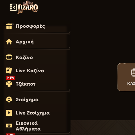
Προσφορές
Αρχική
Καζίνο
Live Καζίνο
NEW
Τζάκποτ
ΚΑ
Στοίχημα
Live Στοίχημα
Εικονικά
Αθλήματα