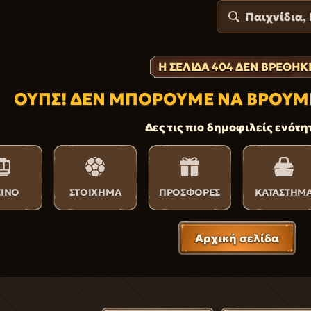
Παιχνίδια,
Η ΣΕΛΊΔΑ 404 ΔΕΝ ΒΡΈΘΗΚ
ΟΥΠΣ! ΔΕΝ ΜΠΟΡΟΎΜΕ ΝΑ ΒΡΟΎΜΕ
Δες τις πιο δημοφιλείς ενότη
ΖΊΝΟ
ΣΤΟΊΧΗΜΑ
ΠΡΟΣΦΟΡΈΣ
ΚΑΤΆΣΤΗΜ
Αρχική σελίδα