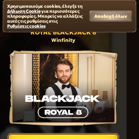
Χρησιμοποιούμε cookies, έλεγξε τη
Δήλωση Cookie
για περισσότερες
πληροφορίες. Μπορείς να αλλάξεις
Αποδοχή όλων
αυτές τις ρυθμίσεις στις
Ρυθμίσεις cookies
ROYAL BLACKJACK 8
Winfinity