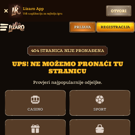
Lizaro App
OTVORI
Uđi u aplikaciju za najbolju igru
PRIJAVA
REGISTRACIJA
404 STRANICA NIJE PRONAĐENA
UPS! NE MOŽEMO PRONAĆI TU
STRANICU
Provjeri najpopularnije odjeljke.
CASINO
SPORT