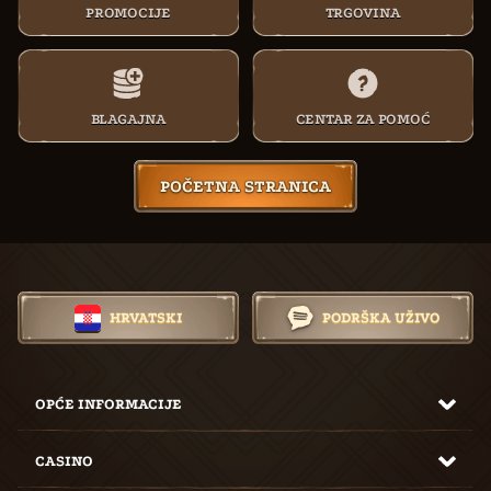
PROMOCIJE
TRGOVINA
BLAGAJNA
CENTAR ZA POMOĆ
POČETNA STRANICA
HRVATSKI
PODRŠKA UŽIVO
OPĆE INFORMACIJE
CASINO