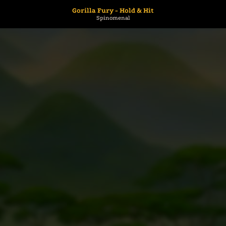
Gorilla Fury - Hold & Hit
Spinomenal