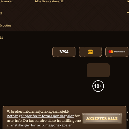
automater
Alle live casinospill
A
ll
T
ckpotter
ill
Vi bruker informasjonskapsler, sjekk
Gambling can be addictive. Play responsibly. Lizaro.com only accepts 
Retningslinjer for informasjonskapsler
for
AKSEPTER ALLE
mer info. Du kan endre disse innstillingene
2026 © Lizaro.com All rights reserved.
i
innstillinger for informasjonskapsler