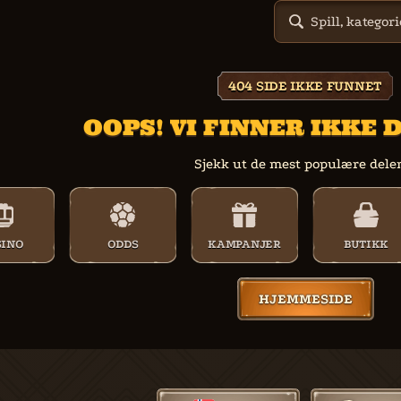
Spill, kategor
404 SIDE IKKE FUNNET
OOPS! VI FINNER IKKE 
Sjekk ut de mest populære dele
SINO
ODDS
KAMPANJER
BUTIKK
HJEMMESIDE