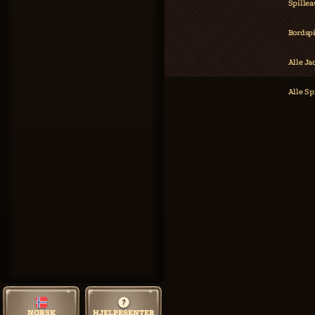
Spille
Bordspi
Alle Ja
Alle Sp
NORSK
HJELPESENTER