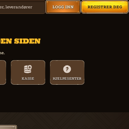
ier, leverandører
LOGG INN
REGISTRER DEG
DEN SIDEN
ne.
KASSE
HJELPESENTER