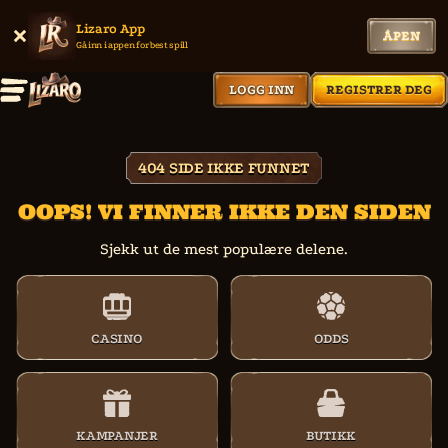
Lizaro App
ÅPEN
Gå inn i appen for best spill
LOGG INN
REGISTRER DEG
404 SIDE IKKE FUNNET
OOPS! VI FINNER IKKE DEN SIDEN
Sjekk ut de mest populære delene.
CASINO
ODDS
KAMPANJER
BUTIKK