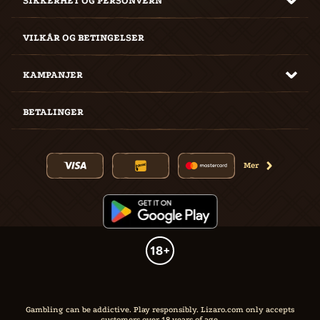
SIKKERHET OG PERSONVERN
VILKÅR OG BETINGELSER
KAMPANJER
BETALINGER
Mer
Gambling can be addictive. Play responsibly. Lizaro.com only accepts
customers over 18 years of age.