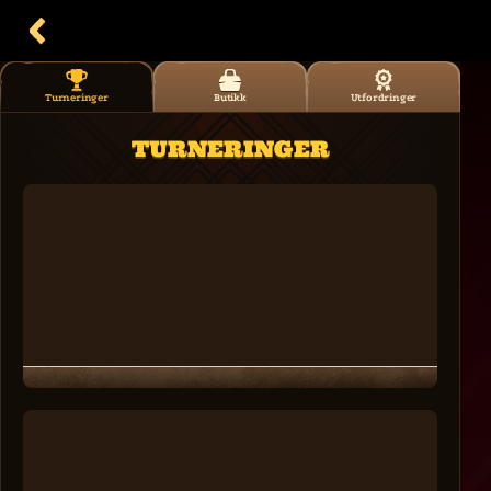
Turneringer
Butikk
Utfordringer
TURNERINGER