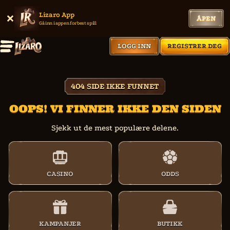
Lizaro App
ÅPEN
Gå inn i appen for best spill
LOGG INN
REGISTRER DEG
404 SIDE IKKE FUNNET
OOPS! VI FINNER IKKE DEN SIDEN
Sjekk ut de mest populære delene.
CASINO
ODDS
KAMPANJER
BUTIKK