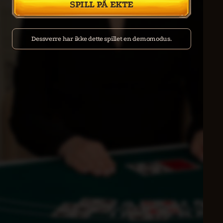
SPILL PÅ EKTE
Dessverre har ikke dette spillet en demomodus.