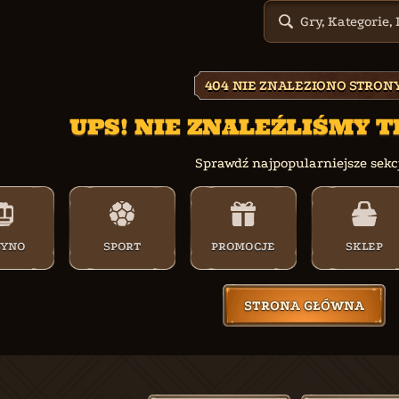
Gry, Kategorie,
404 NIE ZNALEZIONO STRON
UPS! NIE ZNALEŹLIŚMY 
Sprawdź najpopularniejsze sekc
SYNO
SPORT
PROMOCJE
SKLEP
STRONA GŁÓWNA