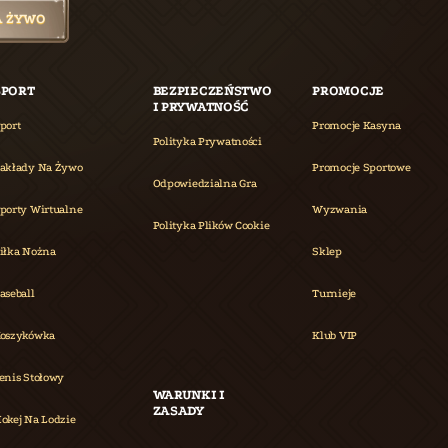
A ŻYWO
SPORT
BEZPIECZEŃSTWO
PROMOCJE
I PRYWATNOŚĆ
port
Promocje Kasyna
Polityka Prywatności
akłady Na Żywo
Promocje Sportowe
Odpowiedzialna Gra
porty Wirtualne
Wyzwania
Polityka Plików Cookie
iłka Nożna
Sklep
aseball
Turnieje
oszykówka
Klub VIP
enis Stołowy
WARUNKI I
ZASADY
okej Na Lodzie