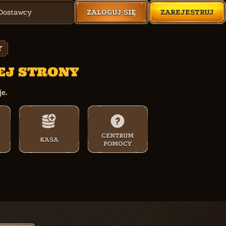
 Dostawcy
ZALOGUJ SIĘ
ZAREJESTRUJ
Y
TEJ STRONY
je.
CENTRUM
KASA
POMOCY