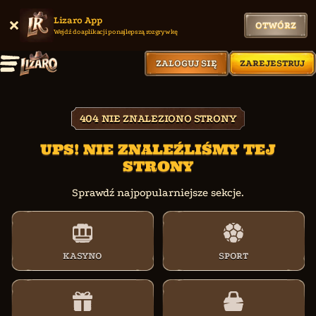
Lizaro App
OTWÓRZ
Wejdź do aplikacji po najlepszą rozgrywkę
ZALOGUJ SIĘ
ZAREJESTRUJ
404 NIE ZNALEZIONO STRONY
UPS! NIE ZNALEŹLIŚMY TEJ
STRONY
Sprawdź najpopularniejsze sekcje.
KASYNO
SPORT