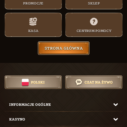
PROMOCJE
SKLEP
KASA
CENTRUM POMOCY
STRONA GŁÓWNA
POLSKI
CZAT NA ŻYWO
INFORMACJE OGÓLNE
KASYNO