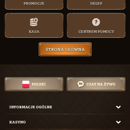
PROMOCJE
SKLEP
KASA
CENTRUM POMOCY
STRONA GŁÓWNA
POLSKI
CZAT NA ŻYWO
INFORMACJE OGÓLNE
KASYNO