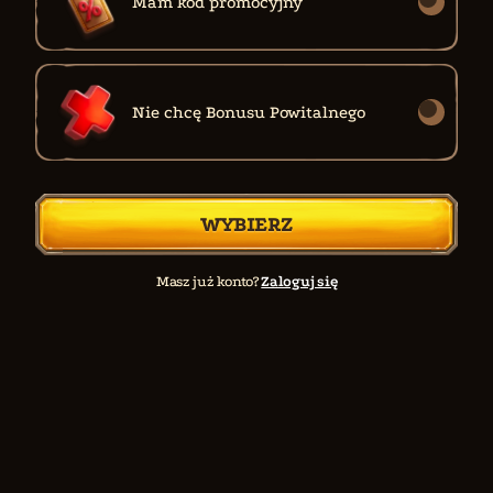
Mam kod promocyjny
Nie chcę Bonusu Powitalnego
WYBIERZ
Masz już konto?
Zaloguj się