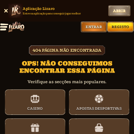
Aplicação Lizaro
ABRIR
Entre na aplicação para conseguir jogar melhor
ENTRAR
REGISTO
404 PÁGINA NÃO ENCONTRADA
OPS! NÃO CONSEGUIMOS
ENCONTRAR ESSA PÁGINA
Verifique as secções mais populares.
CASINO
APOSTAS DESPORTIVAS