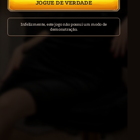
JOGUE DE VERDADE
Infelizmente, este jogo não possui um modo de
demonstração.