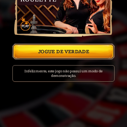
JOGUE DE VERDADE
Infelizmente, este jogo não possui um modo de
demonstração.