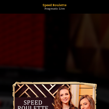
Speed Roulette
Pragmatic Live