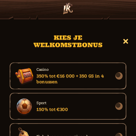
KIES JE
WELKOMSTBONUS
Casino
350% tot €16 000 + 350 GS in 4
bonussen
Sport
150% tot €300