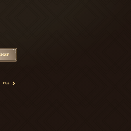
CHAT
Plus