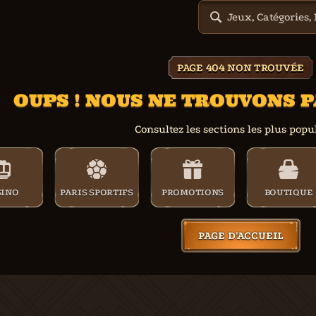
Jeux, Catégories,
PAGE 404 NON TROUVÉE
OUPS ! NOUS NE TROUVONS P
Consultez les sections les plus popu
SINO
PARIS SPORTIFS
PROMOTIONS
BOUTIQUE
PAGE D'ACCUEIL