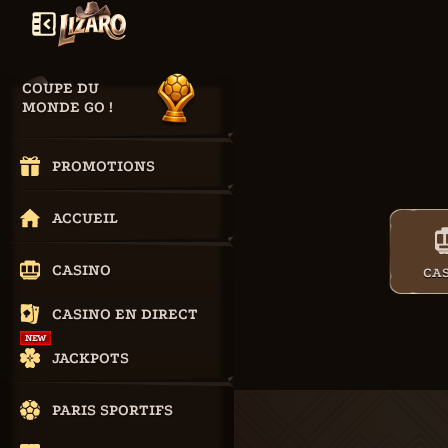
COUPE DU
MONDE GO !
PROMOTIONS
ACCUEIL
CASINO
CA
CASINO EN DIRECT
NEW
JACKPOTS
PARIS SPORTIFS