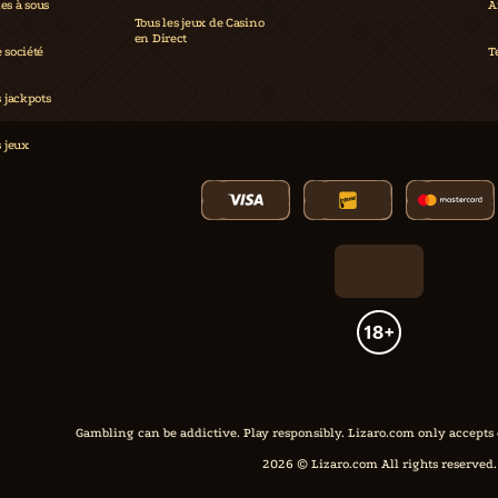
es à sous
A
Tous les jeux de Casino
en Direct
 société
T
s jackpots
s jeux
Gambling can be addictive. Play responsibly. Lizaro.com only accepts 
2026 © Lizaro.com All rights reserved.