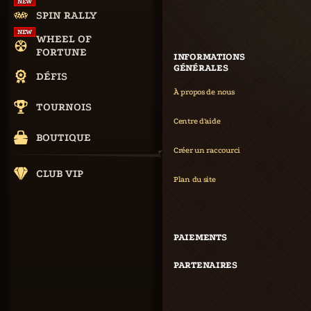
NEW
SPIN RALLY
NEW
WHEEL OF
FORTUNE
INFORMATIONS
GÉNÉRALES
DÉFIS
À propos de nous
TOURNOIS
Centre d'aide
BOUTIQUE
Créer un raccourci
CLUB VIP
Plan du site
PAIEMENTS
PARTENAIRES