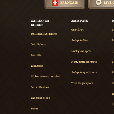
FRANÇAIS
LIVE 
CASINO EN
JACKPOTS
P
DIRECT
GrandPot
P
Meilleur live casino
Jackpots Hot
P
Gold Saloon
Lucky Jackpots
S
Roulette
Nouveaux Jackpots
F
Blackjack
Jackpots quoditiens
B
Tables internationales
Tous les jackpots
B
Jeux télévisés
T
Baccarat & dés
I
Poker