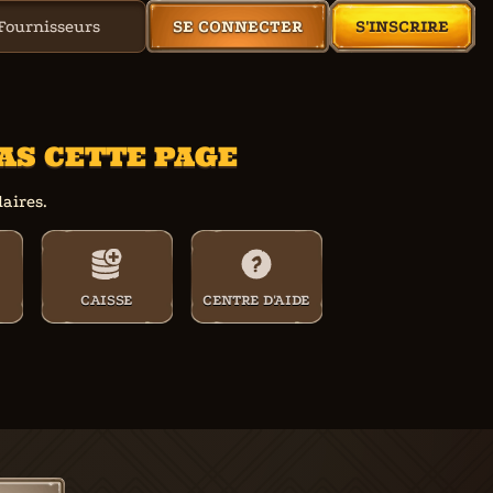
 Fournisseurs
SE CONNECTER
S'INSCRIRE
AS CETTE PAGE
laires.
CAISSE
CENTRE D'AIDE