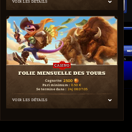
VOIR LES DÉTAILS
CASINO
FOLIE MENSUELLE DES TOURS
2500
Cagnotte:
Pari minimum :
0.50 €
Se termine dans :
24j 08:07:05
VOIR LES DÉTAILS