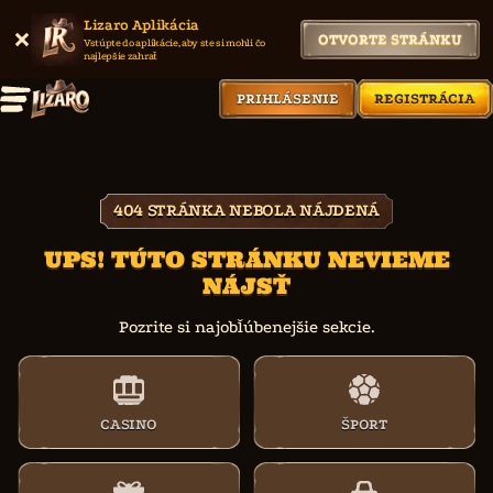
Lizaro Aplikácia
OTVORTE STRÁNKU
Vstúpte do aplikácie, aby ste si mohli čo
najlepšie zahrať
PRIHLÁSENIE
REGISTRÁCIA
404 STRÁNKA NEBOLA NÁJDENÁ
UPS! TÚTO STRÁNKU NEVIEME
NÁJSŤ
Pozrite si najobľúbenejšie sekcie.
CASINO
ŠPORT