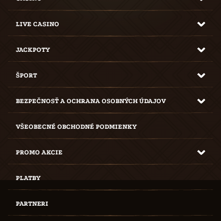
LIVE CASINO
JACKPOTY
ŠPORT
BEZPEČNOSŤ A OCHRANA OSOBNÝCH ÚDAJOV
VŠEOBECNÉ OBCHODNÉ PODMIENKY
PROMO AKCIE
PLATBY
PARTNERI